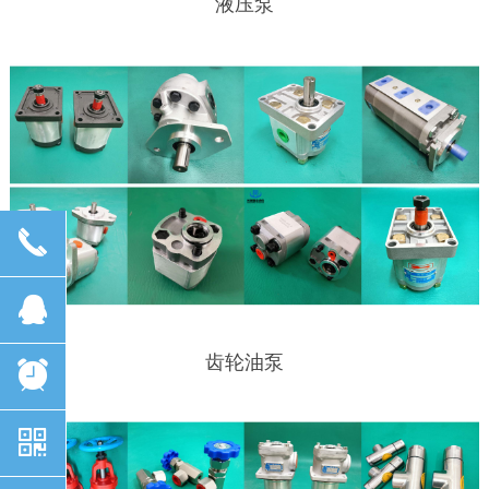
液压泵
끅
뀩
齿轮油泵
뀥
낃